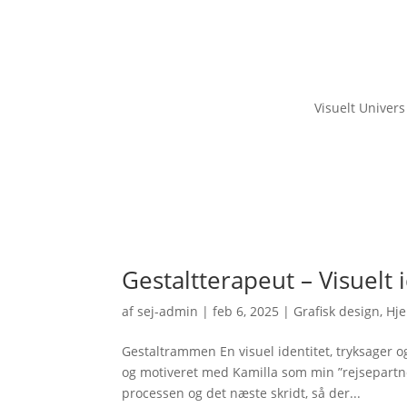
Visuelt Univers
Gestaltterapeut – Visuelt
af
sej-admin
|
feb 6, 2025
|
Grafisk design
,
Hj
Gestaltrammen En visuel identitet, tryksager o
og motiveret med Kamilla som min ”rejsepartner
processen og det næste skridt, så der...