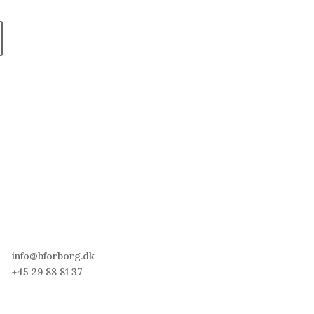
KONTAKT MIG
5
INFO
info@bforborg.dk
© 2015-2026, B for B
+45 29 88 81 37
CVR: 37053619