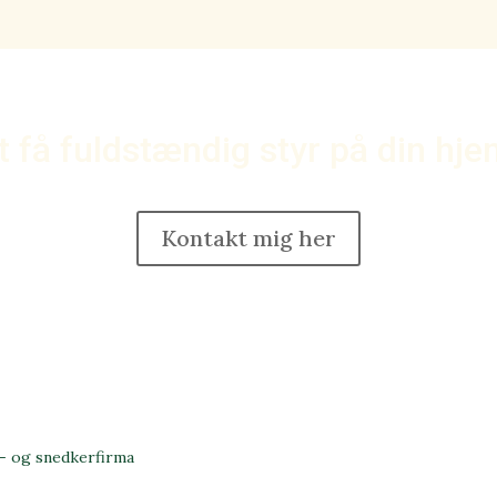
at få fuldstændig styr på din h
Kontakt mig her
- og snedkerfirma