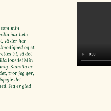
a som min
milla har hele
t, så der har
ålmodighed og et
ettes til, så det
milla lovede! Min
 mig. Kamilla er
et, tror jeg gør,
spejle det
d. Jeg er glad