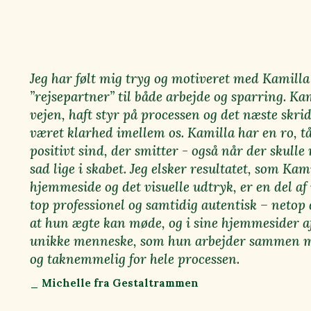
Jeg har følt mig tryg og motiveret med Kamill
”rejsepartner” til både arbejde og sparring. Ka
vejen, haft styr på processen og det næste skrid
været klarhed imellem os. Kamilla har en ro, t
positivt sind, der smitter - også når der skulle r
sad lige i skabet. Jeg elsker resultatet, som Ka
hjemmeside og det visuelle udtryk, er en del af
top professionel og samtidig autentisk – netop d
at hun ægte kan møde, og i sine hjemmesider af
unikke menneske, som hun arbejder sammen me
og taknemmelig for hele processen.
_ Michelle fra Gestaltrammen