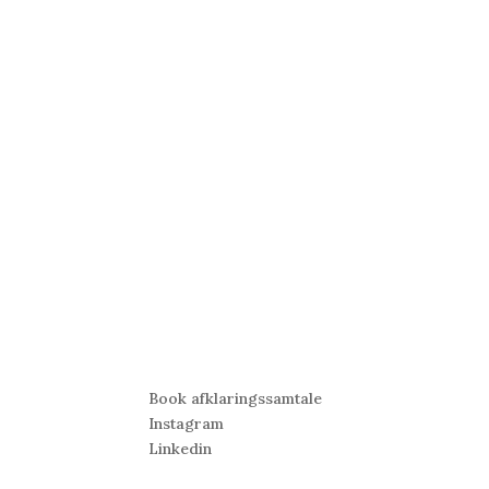
5
Sig hej
org
Book afklaringssamtale
Instagram
Linkedin