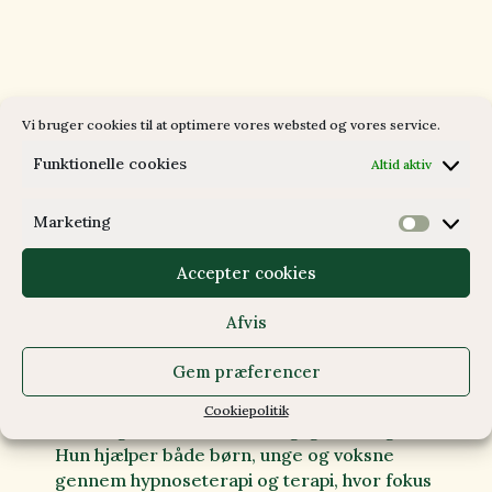
Vi bruger cookies til at optimere vores websted og vores service.
Funktionelle cookies
Altid aktiv
Marketing
Marketi
Til Gitte var målet at skabe et digitalt
univers, der føles lige så trygt og
Accepter cookies
nærværende som det terapeutiske rum, hun
møder sine klienter i.
Afvis
Da Gitte kontaktede mig, var det vigtigt at
Gem præferencer
skabe et univers, der afspejlede hendes
måde at arbejde på: nærværende, intuitiv og
Cookiepolitik
samtidig forankret i solid faglig erfaring.
Hun hjælper både børn, unge og voksne
gennem hypnoseterapi og terapi, hvor fokus