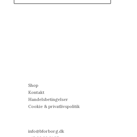
5
Find
Shop
Kontakt
Handelsbetingelser
Cookie &
privatlivspolitik
5
KONTAKT MIG
info@bforborg.dk