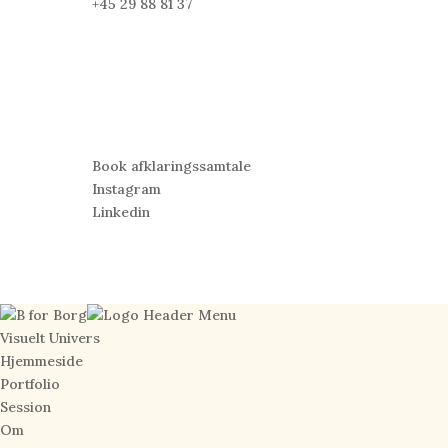
+45 29 88 81 37
5
INFO
© 2015-2026, B for Borg CVR: 37053619
5
Sig hej
Book afklaringssamtale
Instagram
Linkedin
Visuelt Univers
Hjemmeside
Portfolio
Session
Om