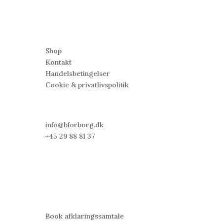
Find
5
Shop
Kontakt
Handelsbetingelser
Cookie &
privatlivspolitik
KONTAKT MIG
5
info@bforborg.dk
+45 29 88 81 37
INFO
5
© 2015-2026, B for Borg CVR: 37053619
Sig hej
5
Book afklaringssamtale