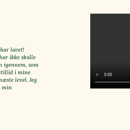
har lavet!
har ikke skulle
jen igennem, som
tillid i mine
æste level. Jeg
å min